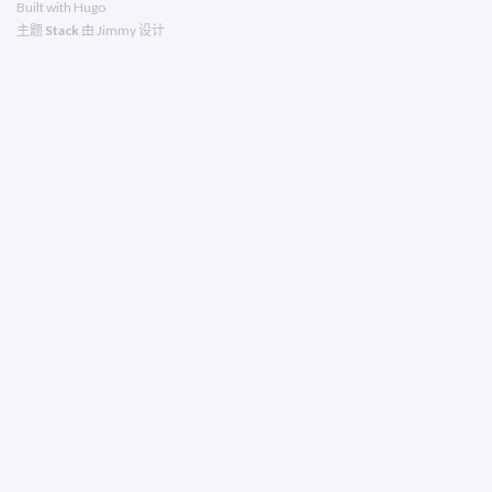
Built with
Hugo
主题
Stack
由
Jimmy
设计