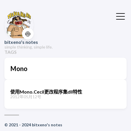
🍥
bitxeno's notes
simple thinking, simple life.
TAGS
Mono
使用Mono.Cecil更改程序集dll特性
2012年05月12号
© 2021 - 2024 bitxeno's notes