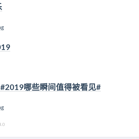
乐
019
2019哪些瞬间值得被看见#
.0