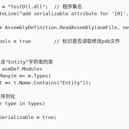
e = "TestDll.dll";  // 程序集名

teLine("add serializable attribute for '{0}'.
= AssemblyDefinition.ReadAssembly(asmFile, ne
ymbols = true        // 标识是否读取修改pdb文件

包含"Entity"字符串的类

 asmDef.Modules

Many(m => m.Types)

t => t.Name.Contains("Entity"));

可序列化

r type in types)

Serializable = true;
