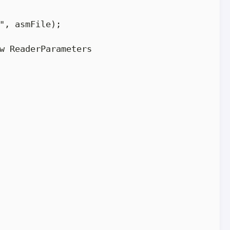
", asmFile);

w ReaderParameters
