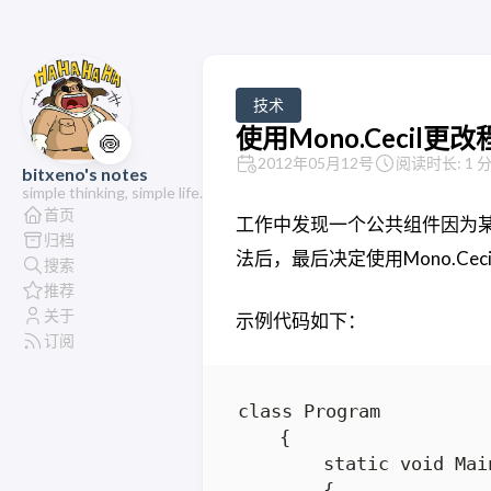
技术
使用Mono.Cecil更
🍥
2012年05月12号
阅读时长: 1 
bitxeno's notes
simple thinking, simple life.
首页
工作中发现一个公共组件因为某个类
归档
法后，最后决定使用Mono.Cec
搜索
推荐
关于
示例代码如下：
订阅
class Program

    {

        static void Mai
        {
