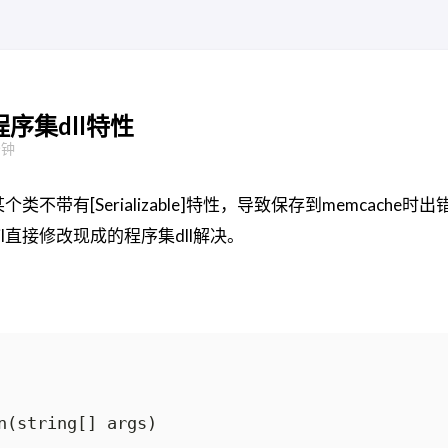
改程序集dll特性
分钟
不带有[Serializable]特性，导致保存到memcache
il直接修改现成的程序集dll解决。
n(string[] args)
