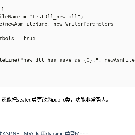
l

ileName = "TestDll_new.dll";

e(newAsmFileName, new WriterParameters

mbols = true

teLine("new dll has save as {0}.", newAsmFileN
，还能把sealed类更改为public类，功能非常强大。
助ASP.NET MVC使用dynamic类型Model