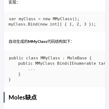
实现：
var myClass = new MMyClass();

自动生成的
MMyClass
代码结构如下：
public class MMyClass : MoleBase {

    public MMyClass Bind(IEnumerable targe
        ...

    }

Moles缺点