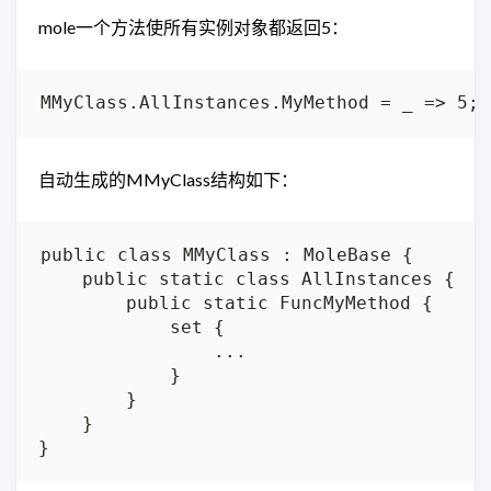
mole一个方法使所有实例对象都返回5：
自动生成的MMyClass结构如下：
public class MMyClass : MoleBase {

    public static class AllInstances {

        public static FuncMyMethod {

            set {

                ...

            }

        }

    }
