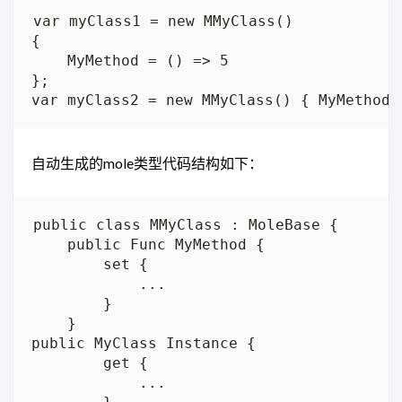
var myClass1 = new MMyClass()

{

    MyMethod = () => 5

};

自动生成的mole类型代码结构如下：
public class MMyClass : MoleBase {

    public Func MyMethod {

        set {

            ...

        }

    }

public MyClass Instance {

        get {

            ...
